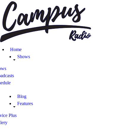
Home
Shows
Blog
Home
Features
Shows
ows
About
adcasts
hedule
Contacts
Blog
Features
vice Plus
lery